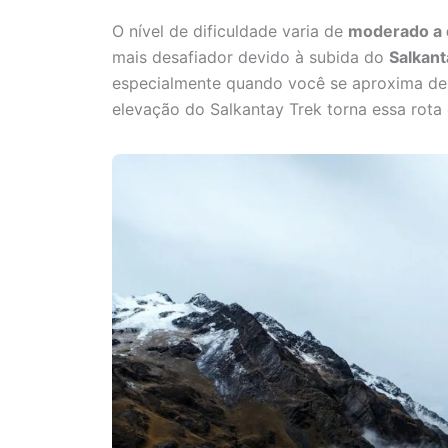
O nível de dificuldade varia de
moderado a 
mais desafiador devido à subida do
Salkant
especialmente quando você se aproxima de 
elevação do Salkantay Trek torna essa rota