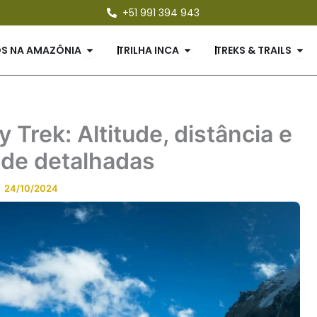
+51 991 394 943
ES
Open PASSEIOS NA AMAZÔNIA
Open TRILHA INCA
Ope
OS NA AMAZÔNIA
TRILHA INCA
TREKS & TRAILS
 Trek: Altitude, distância e
ade detalhadas
24/10/2024