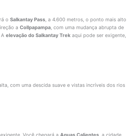
ará o
Salkantay Pass
, a 4.600 metros, o ponto mais alto
ireção a
Collpapampa
, com uma mudança abrupta de
. A
elevação do Salkantay Trek
aqui pode ser exigente,
alta, com uma descida suave e vistas incríveis dos rios
 exigente. Você chegará a
Aguas Calientes
, a cidade