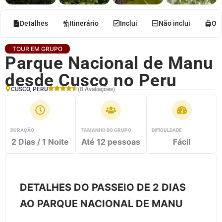
Detalhes
Itinerário
Inclui
Não inclui
O q
TOUR EM GRUPO
Parque Nacional de Manu
desde Cusco no Peru
CUSCO, PERU
(8 Avaliações)
DURAÇÃO
TAMANHO DO GRUPO
DIFICULDADE
2 Dias / 1 Noite
Até 12 pessoas
Fácil
DETALHES DO PASSEIO DE 2 DIAS
AO PARQUE NACIONAL DE MANU