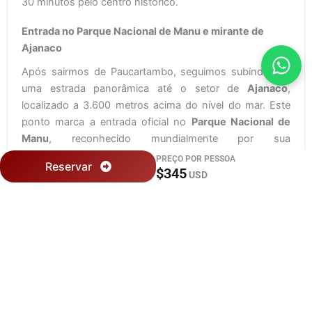
30 minutos pelo centro histórico.
Entrada no Parque Nacional de Manu e mirante de
Ajanaco
Após sairmos de Paucartambo, seguimos subindo por
uma estrada panorâmica até o setor de
Ajanaco
,
localizado a 3.600 metros acima do nível do mar. Este
ponto marca a entrada oficial no
Parque Nacional de
Manu
, reconhecido mundialmente por sua
biodiversidade e declarado
Reserva da Biosfera pela
PREÇO POR PESSOA
Reservar
$345
UNESCO
.
USD
Neste local, realizamos uma caminhada curta de
aproximadamente 7 minutos até um mirante natural. De
lá, é possível apreciar uma vista espetacular das
montanhas de
Tres Cruces
, da vasta floresta nublada
andina e outras elevações que marcam o limite entre a
cordilheira andina e a
selva tropical de Manu
. Essa
parada é ideal para tirar fotos e admirar a transição