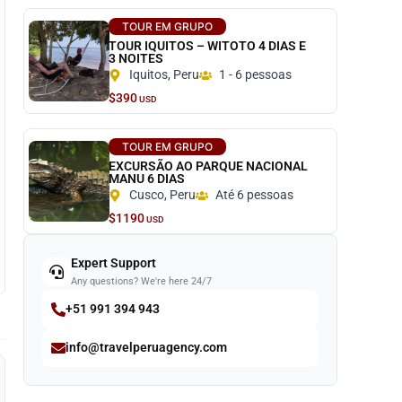
TOUR EM GRUPO
TOUR IQUITOS – WITOTO 4 DIAS E
3 NOITES
Iquitos, Peru
1 - 6 pessoas
$390
USD
TOUR EM GRUPO
EXCURSÃO AO PARQUE NACIONAL
MANU 6 DIAS
Cusco, Peru
Até 6 pessoas
$1190
USD
Expert Support
Any questions? We're here 24/7
+51 991 394 943
info@travelperuagency.com