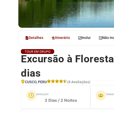
Detalhes
Itinerário
Inclui
Não inc
TOUR EM GRUPO
Excursão à Florest
dias
CUSCO, PERU
(8 Avaliações)
DURAÇÃO
TAMAN
3 Dias / 2 Noites