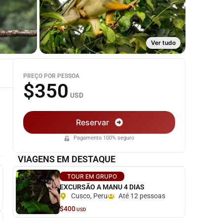
Ver tudo
PREÇO POR PESSOA
$350
USD
Reservar
Pagamento 100% seguro
VIAGENS EM DESTAQUE
TOUR EM GRUPO
EXCURSÃO A MANU 4 DIAS
Cusco, Peru
Até 12 pessoas
$400
USD