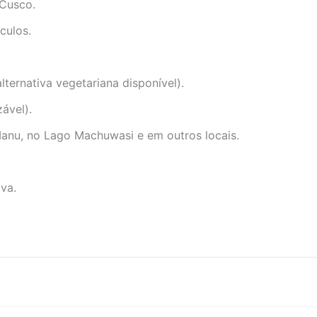
 Cusco.
culos.
lternativa vegetariana disponível).
ável).
anu, no Lago Machuwasi e em outros locais.
va.