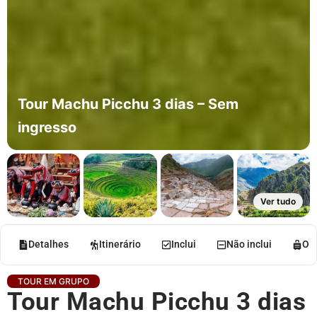
Tour Machu Picchu 3 dias – Sem
ingresso
Ver tudo
Detalhes
Itinerário
Inclui
Não inclui
O q
TOUR EM GRUPO
Tour Machu Picchu 3 dias