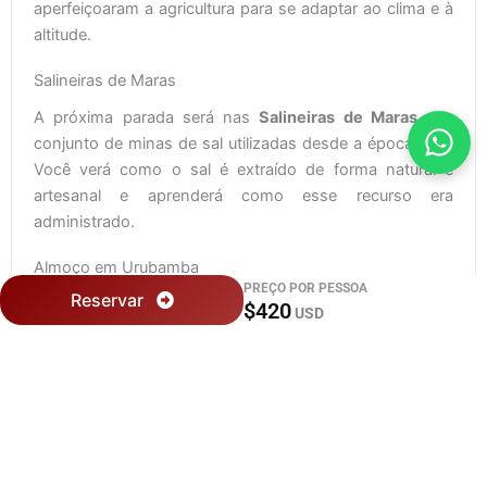
aperfeiçoaram a agricultura para se adaptar ao clima e à
altitude.
Salineiras de Maras
A próxima parada será nas
Salineiras de Maras
, um
conjunto de minas de sal utilizadas desde a época inca.
Você verá como o sal é extraído de forma natural e
artesanal e aprenderá como esse recurso era
administrado.
Almoço em Urubamba
PREÇO POR PESSOA
Reservar
Após Maras, seguiremos para
Urubamba
, conhecida por
$420
USD
seu clima agradável. Você terá cerca de
40 minutos
para
aproveitar um delicioso
almoço buffet
com comida
típica local.
Fortaleza de Ollantaytambo
Continuamos até a
fortaleza de Ollantaytambo
,