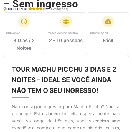
– Sem ingresso
CUSCO, PERU
(8 Avaliações)
DURAÇÃO
TAMANHO DO GRUPO
DIFICULDADE
3 Dias / 2
2 - 10 pessoas
Fácil
Noites
TOUR MACHU PICCHU 3 DIAS E 2
NOITES – IDEAL SE VOCÊ AINDA
NÃO TEM O SEU INGRESSO!
Não conseguiu ingresso para Machu Picchu? Não se
preocupe. Esta viagem foi feita especialmente para
você. Ao longo de três dias, você vivenciará uma
experiência completa que combina história, cultura,