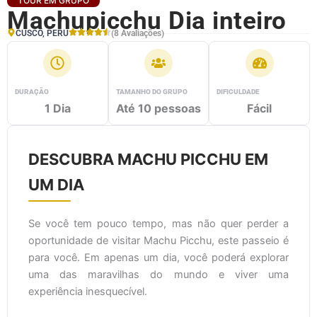
TOUR EM GRUPO
Machupicchu Dia inteiro
CUSCO, PERU
(8 Avaliações)
DURAÇÃO
TAMANHO DO GRUPO
DIFICULDADE
1 Dia
Até 10 pessoas
Fácil
DESCUBRA MACHU PICCHU EM
UM DIA
Se você tem pouco tempo, mas não quer perder a
oportunidade de visitar Machu Picchu, este passeio é
para você. Em apenas um dia, você poderá explorar
uma das maravilhas do mundo e viver uma
experiência inesquecível.