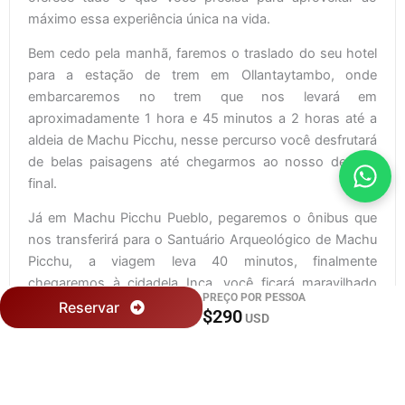
máximo essa experiência única na vida.
Bem cedo pela manhã, faremos o traslado do seu hotel
para a estação de trem em Ollantaytambo, onde
embarcaremos no trem que nos levará em
aproximadamente 1 hora e 45 minutos a 2 horas até a
aldeia de Machu Picchu, nesse percurso você desfrutará
de belas paisagens até chegarmos ao nosso destino
final.
Já em Machu Picchu Pueblo, pegaremos o ônibus que
nos transferirá para o Santuário Arqueológico de Machu
Picchu, a viagem leva 40 minutos, finalmente
chegaremos à cidadela Inca, você ficará maravilhado
PREÇO POR PESSOA
com este monumento considerado uma das 7
Reservar
$290
USD
maravilhas do Mundo Moderno, imediatamente nosso
guia começará a visita guiada para você aprender mais
sobre a história e a arquitetura da Cidade Inca de Machu
Picchu.