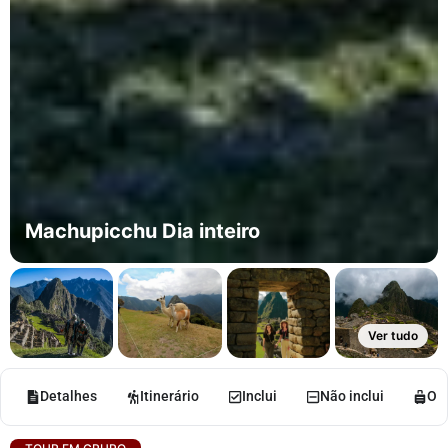
Machupicchu Dia inteiro
Ver tudo
Detalhes
Itinerário
Inclui
Não inclui
O q