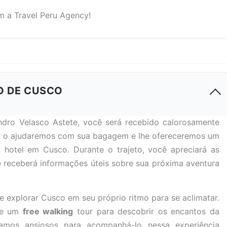
m a Travel Peru Agency!
O DE CUSCO
ndro Velasco Astete, você será recebido calorosamente
ós o ajudaremos com sua bagagem e lhe ofereceremos um
 hotel em Cusco. Durante o trajeto, você apreciará as
 e receberá informações úteis sobre sua próxima aventura
de explorar Cusco em seu próprio ritmo para se aclimatar.
 de um
free walking
tour para descobrir os encantos da
amos ansiosos para acompanhá-lo nessa experiência