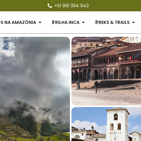
+51 991 394 943
ES
Open PASSEIOS NA AMAZÔNIA
Open TRILHA INCA
Ope
OS NA AMAZÔNIA
TRILHA INCA
TREKS & TRAILS