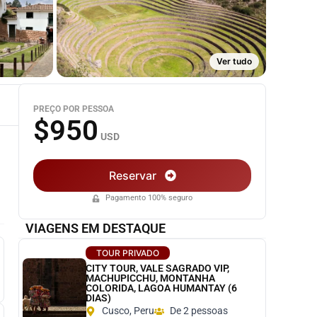
Ver tudo
PREÇO POR PESSOA
$950
USD
Reservar
Pagamento 100% seguro
VIAGENS EM DESTAQUE
TOUR PRIVADO
CITY TOUR, VALE SAGRADO VIP,
MACHUPICCHU, MONTANHA
COLORIDA, LAGOA HUMANTAY (6
DIAS)
Cusco, Peru
De 2 pessoas