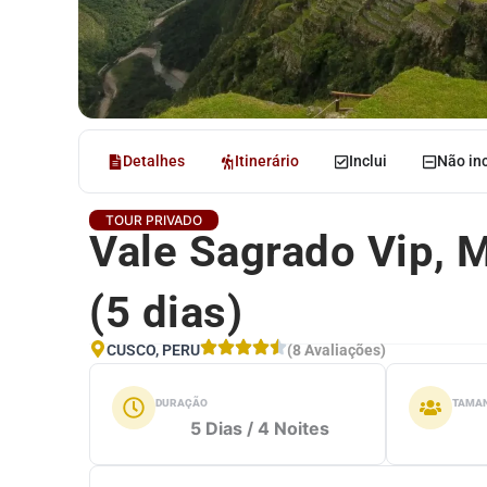
Detalhes
Itinerário
Inclui
Não inc
TOUR PRIVADO
Vale Sagrado Vip, 
(5 dias)
CUSCO, PERU
(8 Avaliações)
DURAÇÃO
TAMAN
5 Dias / 4 Noites