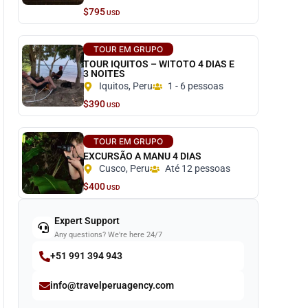
$795
USD
TOUR EM GRUPO
TOUR IQUITOS – WITOTO 4 DIAS E
3 NOITES
Iquitos, Peru
1 - 6 pessoas
$390
USD
TOUR EM GRUPO
EXCURSÃO A MANU 4 DIAS
Cusco, Peru
Até 12 pessoas
$400
USD
Expert Support
Any questions? We're here 24/7
+51 991 394 943
info@travelperuagency.com