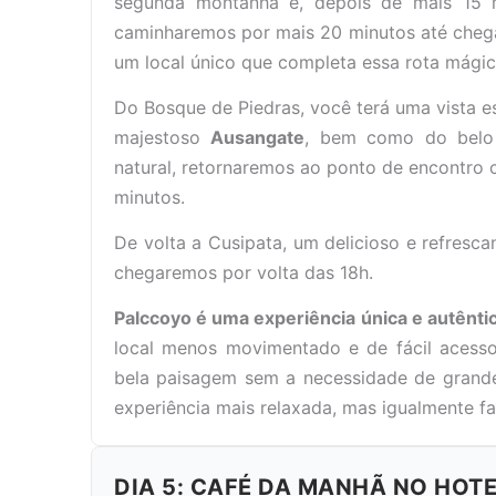
segunda montanha e, depois de mais 15 m
caminharemos por mais 20 minutos até chegar
um local único que completa essa rota mágic
Do Bosque de Piedras, você terá uma vista e
majestoso
Ausangate
, bem como do bel
natural, retornaremos ao ponto de encontro
minutos.
De volta a Cusipata, um delicioso e refresc
chegaremos por volta das 18h.
Palccoyo é uma experiência única e autênti
local menos movimentado e de fácil acess
bela paisagem sem a necessidade de grande 
experiência mais relaxada, mas igualmente fa
DIA 5: CAFÉ DA MANHÃ NO HOT