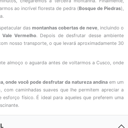
inutos, chegaremos à terceira montanha. Finalmente,
mos ao incrível floresta de pedra (
Bosque de Piedras
),
a.
spetacular das
montanhas cobertas de neve
, incluindo o
o
Vale Vermelho
. Depois de desfrutar desse ambiente
 com nosso transporte, o que levará aproximadamente 30
ante almoço o aguarda antes de voltarmos a Cusco, onde
ca, onde você pode desfrutar da natureza andina
em um
o, com caminhadas suaves que lhe permitem apreciar a
esforço físico. É ideal para aqueles que preferem uma
scinante.
EL