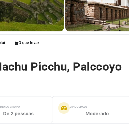
lui
O que levar
Machu Picchu, Palccoyo
HO DO GRUPO
DIFICULDADE
De 2 pessoas
Moderado