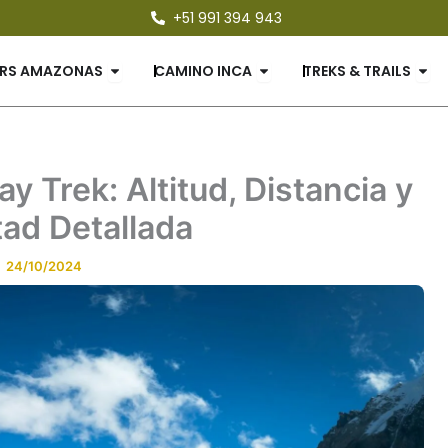
+51 991 394 943
UETES
Open TOURS AMAZONAS
Open CAMINO INCA
Ope
RS AMAZONAS
CAMINO INCA
TREKS & TRAILS
y Trek: Altitud, Distancia y
tad Detallada
24/10/2024