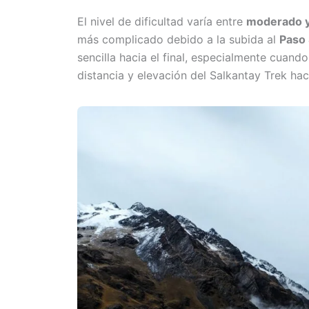
El nivel de dificultad varía entre
moderado y
más complicado debido a la subida al
Paso 
sencilla hacia el final, especialmente cuan
distancia y elevación del Salkantay Trek ha