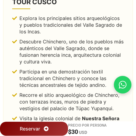
TOUR CUSCO
Explora los principales sitios arqueológicos
y pueblos tradicionales del Valle Sagrado de
los Incas.
Descubre Chinchero, uno de los pueblos más
auténticos del Valle Sagrado, donde se
fusionan herencia inca, arquitectura colonial
y cultura viva.
Participa en una demostración textil
tradicional en Chinchero y conoce las
técnicas ancestrales de tejido andino.
Recorre el sitio arqueológico de Chinchero,
con terrazas incas, muros de piedra y
vestigios del palacio de Túpac Yupanqui.
Visita la iglesia colonial de
Nuestra Señora
de Monserrat
, construida sobre bases incas,
PRECIO POR PERSONA
Reservar
$30
reflejo del sincretismo cultural andino-
USD