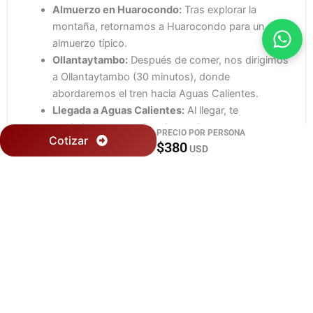
Almuerzo en Huarocondo:
Tras explorar la
montaña, retornamos a Huarocondo para un
almuerzo típico.
Ollantaytambo:
Después de comer, nos dirigimos
a Ollantaytambo (30 minutos), donde
abordaremos el tren hacia Aguas Calientes.
Llegada a Aguas Calientes:
Al llegar, te
trasladaremos a tu hotel para descansar y
PRECIO POR PERSONA
Cotizar
prepararte para el segundo día.
$380
USD
DÍA 2: MACHU PICCHU
Desayuno:
Inicia tu mañana con un delicioso
desayuno en el hotel.
Bus a Machu Picchu:
Tomamos el bus hacia la
ciudadela de Machu Picchu (30 minutos de viaje).
Tour guiado:
Disfruta de una visita guiada de 2