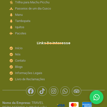
Trilha para Machu Picchu
Passeios de um dia Cusco
Manu
Tambopata
Iquitos
Pacotes
Links De Interesse
Início
Nós
Contato
Blogs
Informações Legais
Livro de Reclamações
F
T
I
W
T
a
i
n
h
r
c
k
s
a
i
Nome da Empresa:
TRAVEL