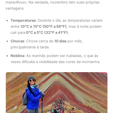
maravilhoso. Na verdade, novembro tem suas próprias
vantagens.
Temperaturas
: Durante o dia, as temperaturas variam
entre
10°C e 15°C (50°F a 59°F)
, mas à noite podem
cair para
0°C a 5°C (32°F a 41°F)
.
Chuvas
: Chove cerca de
10 dias
por mês,
principalmente à tarde.
Neblina
: As manhãs podem ser nubladas, o que às
vezes dificulta a visibilidade das cores da montanha.