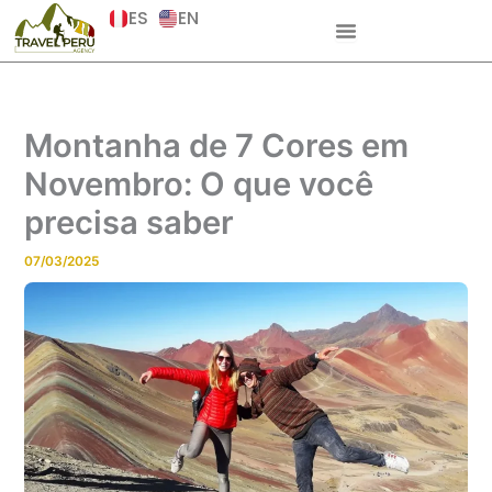
Ir
ES
EN
para
o
conteúdo
Montanha de 7 Cores em
Novembro: O que você
precisa saber
07/03/2025