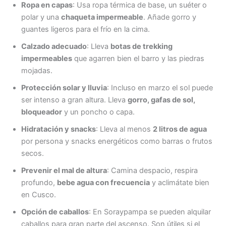
Ropa en capas
: Usa ropa térmica de base, un suéter o
polar y una
chaqueta impermeable
. Añade gorro y
guantes ligeros para el frío en la cima.
Calzado adecuado
: Lleva
botas de trekking
impermeables
que agarren bien el barro y las piedras
mojadas.
Protección solar y lluvia
: Incluso en marzo el sol puede
ser intenso a gran altura. Lleva
gorro, gafas de sol,
bloqueador
y un poncho o capa.
Hidratación y snacks
: Lleva al menos
2 litros de agua
por persona y snacks energéticos como barras o frutos
secos.
Prevenir el mal de altura
: Camina despacio, respira
profundo,
bebe agua con frecuencia
y aclimátate bien
en Cusco.
Opción de caballos
: En Soraypampa se pueden alquilar
caballos para gran parte del ascenso. Son útiles si el