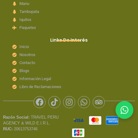
Manu
Tambopata
Iquitos
Paquetes
Links De Interés
Inicio
Nosotros
Contacto
Blogs
Información Legal
Libro de Reclamaciones
F
T
I
W
T
a
i
n
h
r
c
k
s
a
i
Razón Social:
TRAVEL PERU
e
t
t
t
p
AGENCY & WILD E.I.R.L.
b
o
a
s
a
RUC:
20613753746