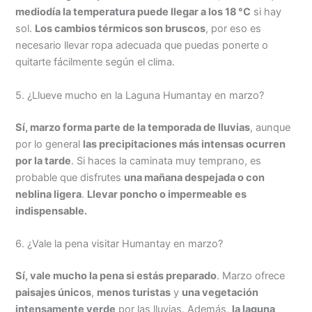
mediodía la temperatura puede llegar a los 18 °C
si hay
sol.
Los cambios térmicos son bruscos
, por eso es
necesario llevar ropa adecuada que puedas ponerte o
quitarte fácilmente según el clima.
5. ¿Llueve mucho en la Laguna Humantay en marzo?
Sí, marzo forma parte de la temporada de lluvias
, aunque
por lo general
las precipitaciones más intensas ocurren
por la tarde
. Si haces la caminata muy temprano, es
probable que disfrutes
una mañana despejada o con
neblina ligera
.
Llevar poncho o impermeable es
indispensable.
6. ¿Vale la pena visitar Humantay en marzo?
Sí, vale mucho la pena si estás preparado
. Marzo ofrece
paisajes únicos
,
menos turistas
y
una vegetación
intensamente verde
por las lluvias. Además,
la laguna