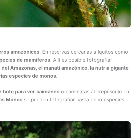
ros amazónicos
. En reservas cercanas a Iquitos como
species de mamíferos
. Allí es posible fotografiar
o del Amazonas, el manatí amazónico, la nutria gigante
varias especies de monos
.
 bote para ver caimanes
o caminatas al crepúsculo en
 los Monos
se pueden fotografiar hasta ocho especies