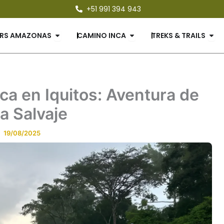
+51 991 394 943
UETES
Open TOURS AMAZONAS
Open CAMINO INCA
Ope
RS AMAZONAS
CAMINO INCA
TREKS & TRAILS
ca en Iquitos: Aventura de
a Salvaje
19/08/2025