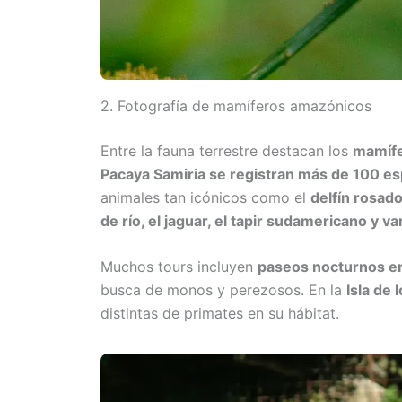
2. Fotografía de mamíferos amazónicos
Entre la fauna terrestre destacan los
mamífe
Pacaya Samiria se registran más de 100 e
animales tan icónicos como el
delfín rosad
de río, el jaguar, el tapir sudamericano y 
Muchos tours incluyen
paseos nocturnos en
busca de monos y perezosos. En la
Isla de
distintas de primates en su hábitat.