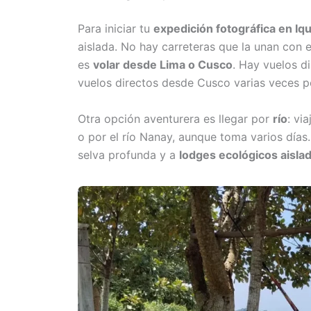
Para iniciar tu
expedición fotográfica en Iqu
aislada. No hay carreteras que la unan con 
es
volar desde Lima o Cusco
. Hay vuelos d
vuelos directos desde Cusco varias veces 
Otra opción aventurera es llegar por
río
: vi
o por el río Nanay, aunque toma varios días. 
selva profunda y a
lodges ecológicos aisla