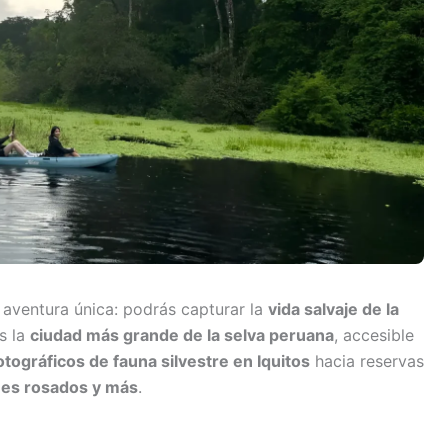
aventura única: podrás capturar la
vida salvaje de la
s la
ciudad más grande de la selva peruana
, accesible
otográficos de fauna silvestre en Iquitos
hacia reservas
ines rosados y más
.