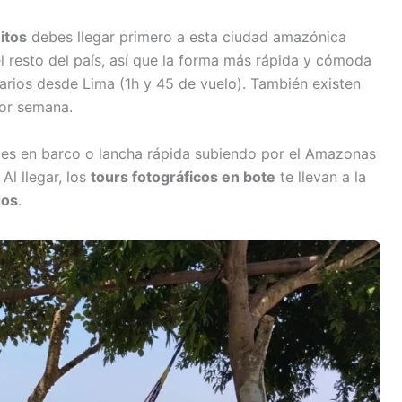
itos
debes llegar primero a esta ciudad amazónica
el resto del país, así que la forma más rápida y cómoda
iarios desde Lima (1h y 45 de vuelo). También existen
por semana.
ajes en barco o lancha rápida subiendo por el Amazonas
Al llegar, los
tours fotográficos en bote
te llevan a la
dos
.