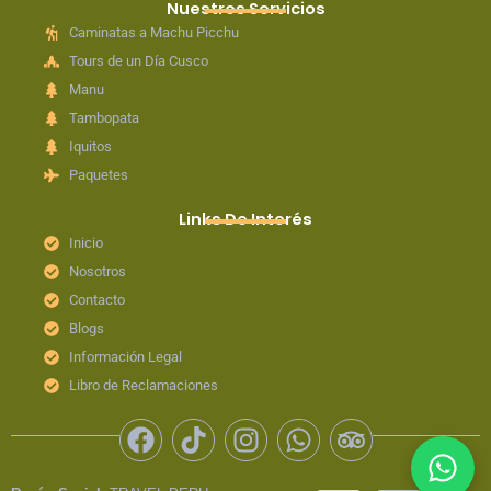
Nuestros Servicios
Caminatas a Machu Picchu
Tours de un Día Cusco
Manu
Tambopata
Iquitos
Paquetes
Links De Interés
Inicio
Nosotros
Contacto
Blogs
Información Legal
Libro de Reclamaciones
F
T
I
W
T
a
i
n
h
r
c
k
s
a
i