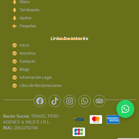
Manu
Tambopata
Iquitos
Paquetes
Links De Interés
Inicio
Nosotros
Contacto
Blogs
Información Legal
Libro de Reclamaciones
F
T
I
W
T
a
i
n
h
r
c
k
s
a
i
Razón Social:
TRAVEL PERU
e
t
t
t
p
AGENCY & WILD E.I.R.L.
b
o
a
s
a
RUC:
20613753746
o
k
g
a
d