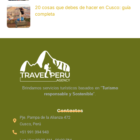
20 cosas que debes de hacer en Cusco: guía
completa
Brindamos servicios turísticos basados en "
Turismo
responsable y Sostenible
".
Contactos
Pje. Pampa de la Alianza 472
Cusco, Perú
+51 991 394 943