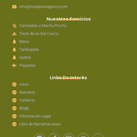
info@travelperuagency.com
Nuestros Servicios
Caminatas a Machu Picchu
Tours de un Día Cusco
Manu
Tambopata
Iquitos
Paquetes
Links De Interés
Inicio
Nosotros
Contacto
Blogs
Información Legal
Libro de Reclamaciones
F
T
I
W
T