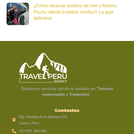
¿Cómo reservar boletos de tren a Machu
Picchu desde Estados Unidos?: La guía
definitiva
Brindamos servicios turísticos basados en "
Turismo
responsable y Sostenible
".
Contactos
Pje. Pampa de la Alianza 472
Cusco, Perú
+51 991 394 943